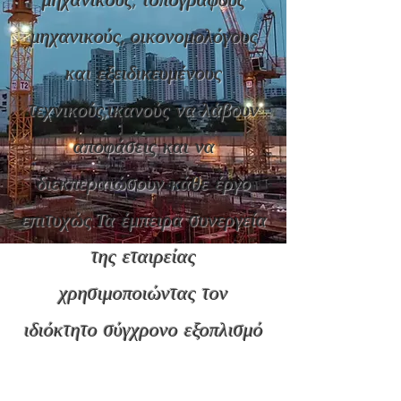
μηχανικούς, τοπογράφους
μηχανικούς, οικονομολόγους
και εξειδικευμένους
τεχνικούς,ικανούς να λάβουν
αποφάσεις και να
διεκπεραιώσουν κάθε έργο
επιτυχώς.Τα έμπειρα συνεργεία
της εταιρείας
χρησιμοποιώντας τον
ιδιόκτητο σύγχρονο εξοπλισμό
προσφέρουν άμεσες και