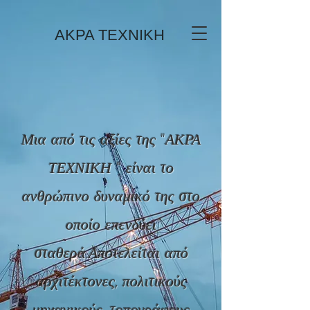
ΑΚΡΑ TEXNIKH
Μια από τις αξίες της "ΑΚΡΑ
ΤΕΧΝΙΚΗ " είναι το
ανθρώπινο δυναμικό της στο
οποίο επενδύει
σταθερά.Αποτελείται από
αρχιτέκτονες, πολιτικούς